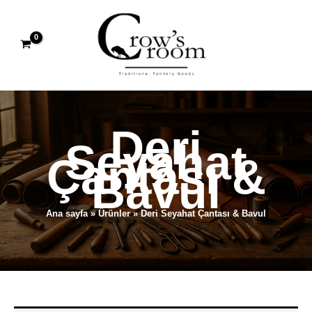
İçeriğe
atla
Deri
Seyahat
Çantası &
Bavul
Ana sayfa
Ürünler
Deri Seyahat Çantası & Bavul