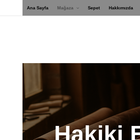
İçeriğe
Ana Sayfa
Mağaza
Sepet
Hakkımızda
atla
Hakiki 