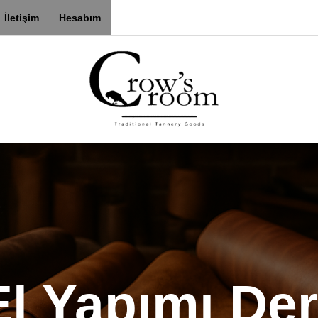
İletişim
Hesabım
El Yapımı Deri