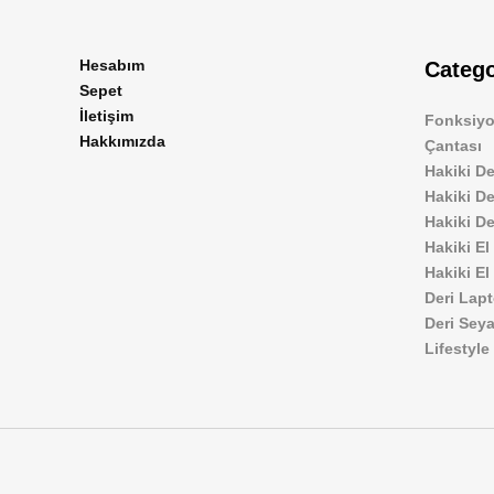
Hesabım
Catego
Sepet
İletişim
Fonksiyo
Hakkımızda
Çantası
Hakiki De
Hakiki D
Hakiki De
Hakiki El
Hakiki El
Deri Lap
Deri Sey
Lifestyle