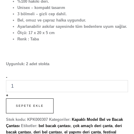
%100 hakiki deri.
Unisex – kompakt tasarım
3 bölmeli – gizli cep dahil.
Bel, omuz ve çapraz halka uygundur.
Ayarlanabilir askılar sayesinde tüm bedenlere uyum sağlar.
Ölçü: 17 x 20 x 5 cm
Renk : Taba
Uygunluk:
2 adet stokta
-
+
SEPETE EKLE
Stok kodu:
KPK000307
Kategoriler:
Kapaklı Model Bel ve Bacak
Çantası
Etiketler:
bel bacak çantası
,
çok amaçlı deri çanta
,
deri
bacak çantası
,
deri bel çantası
,
el yapımı deri çanta
,
festival