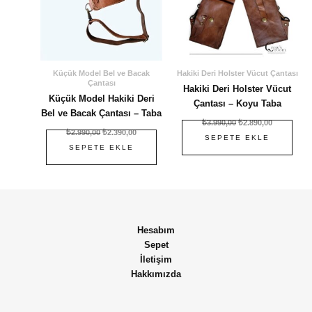
Küçük Model Bel ve Bacak
Hakiki Deri Holster Vücut Çantası
Çantası
Hakiki Deri Holster Vücut
Küçük Model Hakiki Deri
Çantası – Koyu Taba
Bel ve Bacak Çantası – Taba
₺
3.990,00
₺
2.890,00
₺
2.990,00
₺
2.390,00
SEPETE EKLE
SEPETE EKLE
Hesabım
Sepet
İletişim
Hakkımızda