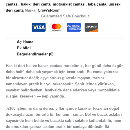
çantası
,
hakiki deri çanta
,
motosiklet çantası
,
taba çanta
,
unisex
deri çanta
Marka:
Crow'sRoom
Guaranteed Safe Checkout
Açıklama
Ek bilgi
Değerlendirmeler (0)
Hakiki deri bel ve bacak çantası modelimiz, her günü daha özgür,
daha hafif, daha şık yaşamak için tasarlandı. Bu çanta yalnızca
bir aksesuar değil; eşyalarınızı güvenle taşıyan, tarzını
tamamlayan pratik bir yol arkadaşıdır. Şehir içinde yürürken,
seyahat halindeyken, fes­tivalde dans ederken veya motosikletle
rüzgârı keserken — hep yanında.
%100 işlenmiş dana derisi, yıllar içinde karakter kazanan doğal
dokusuyla uzun ömürlü bir kullanım sunar. Bel ve bacak askıları
sayesinde hem belde ve bacakta sabit şekilde kullanılabilir, hem
de omuzdan çapraz takılan pratik bir çantaya dönüşür. İki