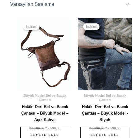
Orijinal
Şu
Orijinal
Şu
fiyat:
andaki
fiyat:
andaki
İndirim!
İndirim!
₺3.190,00.
fiyat:
₺3.190,00.
fiyat:
₺2.590,00.
₺2.590,00.
Büyük Model Bel ve Bacak
Büyük Model Bel ve Bacak
Çantası
Çantası
Hakiki Deri Bel ve Bacak
Hakiki Deri Bel ve Bacak
Çantası – Büyük Model –
Çantası – Büyük Model -
Açık Kahve
Siyah
₺
3.190,00
₺
2.590,00
₺
3.190,00
₺
2.590,00
SEPETE EKLE
SEPETE EKLE