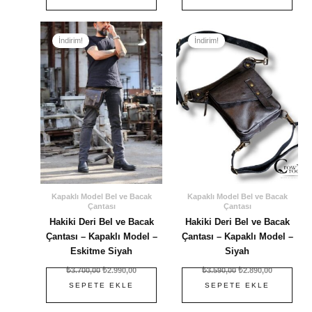
Orijinal
Şu
Orijinal
Şu
fiyat:
andaki
fiyat:
andaki
İndirim!
İndirim!
₺3.700,00.
fiyat:
₺3.590,00.
fiyat:
₺2.990,00.
₺2.890,00.
Kapaklı Model Bel ve Bacak
Kapaklı Model Bel ve Bacak
Çantası
Çantası
Hakiki Deri Bel ve Bacak
Hakiki Deri Bel ve Bacak
Çantası – Kapaklı Model –
Çantası – Kapaklı Model –
Eskitme Siyah
Siyah
₺
3.700,00
₺
2.990,00
₺
3.590,00
₺
2.890,00
SEPETE EKLE
SEPETE EKLE