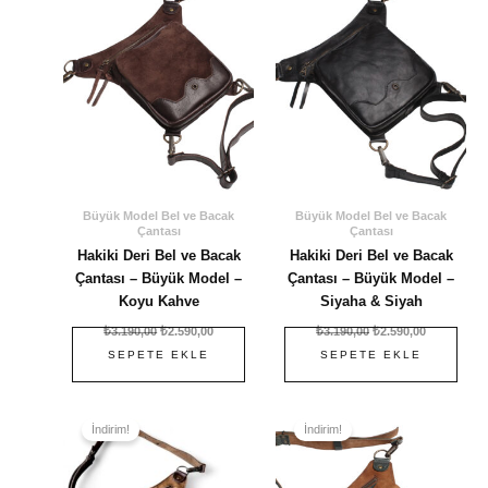
Büyük Model Bel ve Bacak
Büyük Model Bel ve Bacak
Çantası
Çantası
Hakiki Deri Bel ve Bacak
Hakiki Deri Bel ve Bacak
Çantası – Büyük Model –
Çantası – Büyük Model –
Koyu Kahve
Siyaha & Siyah
₺
3.190,00
₺
2.590,00
₺
3.190,00
₺
2.590,00
SEPETE EKLE
SEPETE EKLE
Orijinal
Şu
Orijinal
Şu
fiyat:
andaki
fiyat:
andaki
İndirim!
İndirim!
₺3.190,00.
fiyat:
₺3.190,00.
fiyat:
₺2.590,00.
₺2.590,00.