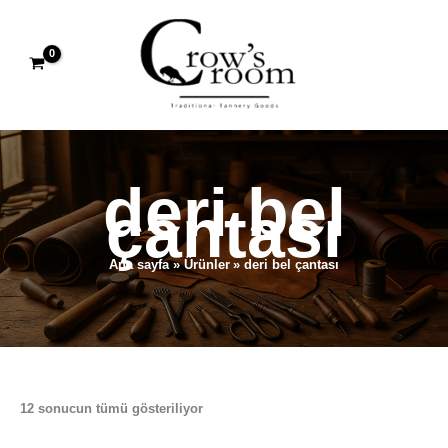
İçeriğe
atla
deri bel
çantası
Ana sayfa
Ürünler
deri bel çantası
12 sonucun tümü gösteriliyor