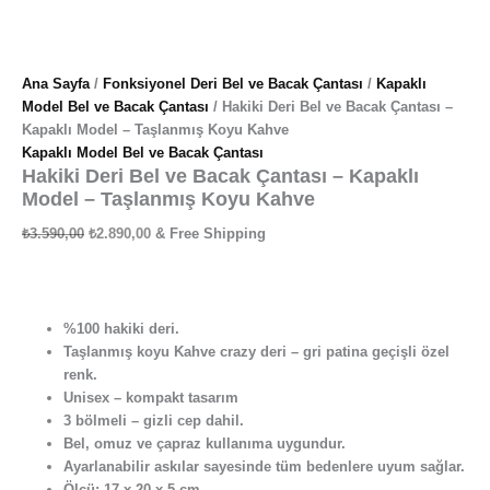
Ana Sayfa
/
Fonksiyonel Deri Bel ve Bacak Çantası
/
Kapaklı
Model Bel ve Bacak Çantası
/ Hakiki Deri Bel ve Bacak Çantası –
Kapaklı Model – Taşlanmış Koyu Kahve
Kapaklı Model Bel ve Bacak Çantası
Hakiki Deri Bel ve Bacak Çantası – Kapaklı
Model – Taşlanmış Koyu Kahve
₺
3.590,00
₺
2.890,00
& Free Shipping
%100 hakiki deri.
Taşlanmış koyu Kahve crazy deri – gri patina geçişli özel
renk.
Unisex – kompakt tasarım
3 bölmeli – gizli cep dahil.
Bel, omuz ve çapraz kullanıma uygundur.
Ayarlanabilir askılar sayesinde tüm bedenlere uyum sağlar.
Ölçü: 17 x 20 x 5 cm