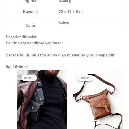
Ağırlık
0,300 g
Boyutlar
20 × 17 × 5 in
kahve
Color
Değerlendirmeler
Henüz değerlendirme yapılmadı.
Sadece bu ürünü satın almış olan müşteriler yorum yapabilir.
İlgili ürünler
Orijinal
Şu
Orijinal
Şu
fiyat:
andaki
fiyat:
andaki
İndirim!
İndirim!
İndirim!
İndirim!
₺3.990,00.
fiyat:
₺3.700,00.
fiyat:
₺2.890,00.
₺2.890,00.